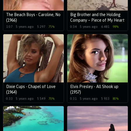
The Beach Boys - Caroline, No
Big Brother and the Holding
(1966)
Company – Piece of My Heart
(1968)
1:07
5 years ago
5 297
75%
0:34
5 years ago
6 481
98%
Dixie Cups - Chapel of Love
Elvis Presley - All Shook up
(1964)
(1957)
0:33
5 years ago
5 549
70%
0:31
5 years ago
5 933
80%