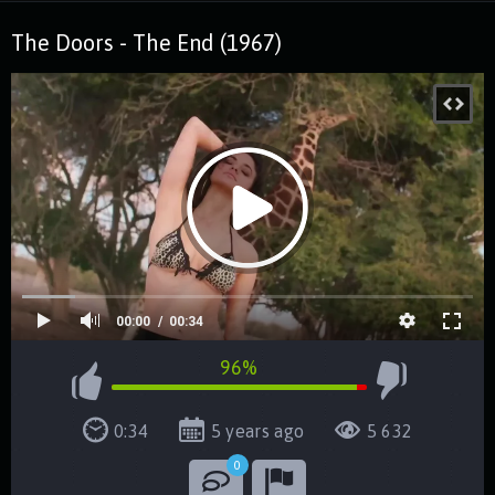
The Doors - The End (1967)
00:00
00:34
96%
0:34
5 years ago
5 632
0