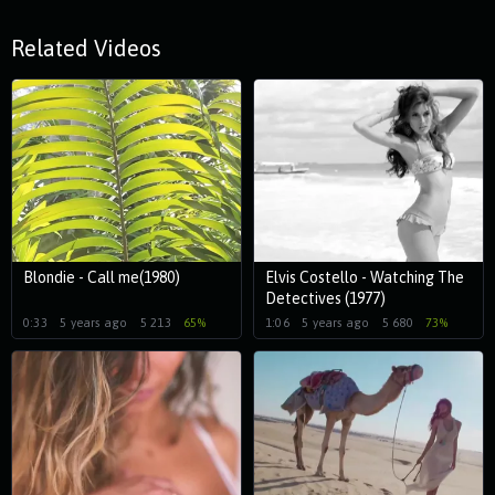
Related Videos
Blondie - Call me(1980)
Elvis Costello - Watching The
Detectives (1977)
0:33
5 years ago
5 213
65%
1:06
5 years ago
5 680
73%